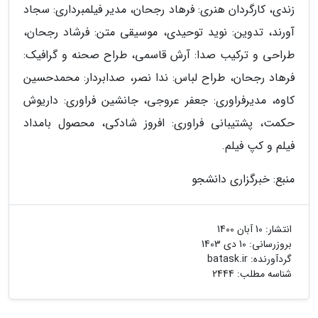
زندی، کارگردان هنری: فرهاد رجحان، مدیر فیلمبرداری: سجاد
آورند، تدوین: نوید توحیدی، موسیقی متن: فرشاد رجحان،
طراحی و ترکیب صدا: آرش قاسمی، طراح صحنه و گرافیک:
فرهاد رجحان، طراح لباس: ندا نصر، صدابردار: محمدحسین
کاوه، مدیرفراوری: جعفر عروجی، جانشین فراوری: داریوش
حکمت، پشتیبانی فراوری: افروز شادکی، محصول بامداد
فیلم و کپ فیلم.
منبع: خبرگزاری دانشجو
انتشار:
10 آبان 1400
بروزرسانی:
10 دی 1403
گردآورنده:
batask.ir
شناسه مطلب: 2444