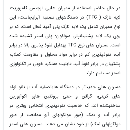
در حال حاضر استفاده از ممبران هایی ازجنس کامپوزیت
لایه نازک ( TFC) در دستگاههای تصفیه آبرایجاست؛ این
نوع ممبران شامل یک لایه نازک پلی آمید فعال است، که بر
روی یک لایه پشتیبانپلی سولفون- پلی استر کشیده شده
است. ممبران های نوع TFC بهدلیل نفوذ پذیری بالا در برابر
آب، نفوذپذیری کم در برابر مواد محلول و مقاومت کملایه
پشتیبان در برابر نفوذ آب، قابلیت عملکرد خوبی در تکنولوژی
اسمز مستقیم دارند.
ممبران های جدیدتر در دستگاه هایتصفیه آب از نانو لوله
های کربنی، گرافن و حتی پروتئین های آکوآپورین
ساختهشده اند، که خاصیت نفوذپذیری انتخابی بهتری در
برابر آب و نمک (عبور مولکولهای آبو ممانعت از عبور
مولکولهای نمک) از خود نشان می دهند. ممبران های اسمز