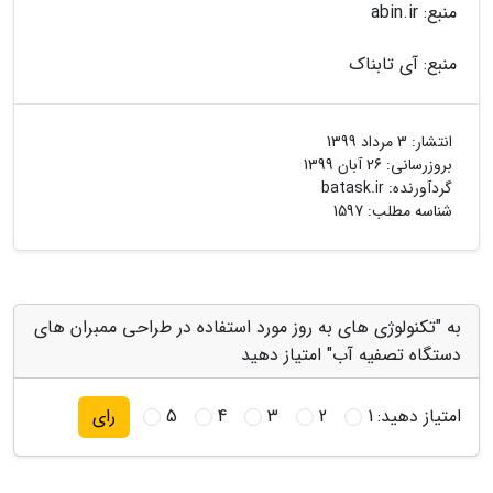
منبع: abin.ir
منبع: آی تابناک
انتشار:
3 مرداد 1399
بروزرسانی:
26 آبان 1399
گردآورنده:
batask.ir
شناسه مطلب: 1597
به "تکنولوژی های به روز مورد استفاده در طراحی ممبران های
دستگاه تصفیه آب" امتیاز دهید
امتیاز دهید:
1
2
3
4
5
رای