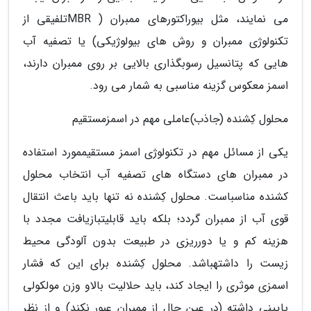
می نمایند، مثل بیوراکتورهای ممبران ( MBRتلفیقی از
تکنولوژی ممبران و روش های بیولوژیکی) یا تصفیه آب
هایی که پتانسیل رسوبگذاری بالایی بر روی ممبران دارند،
اسمز معکوس گزینه مناسبی به شمار می رود.
محلول کِشنده (جاذب)عاملی مهم در اسمزمستقیم
یکی از مسائل مهم در تکنولوژی اسمز مستقیممورد استفاده
در ممبران های دستگاه های تصفیه آب انتخاب محلول
کشنده مناسباست. محلول کِشنده نه تنها باید باعث انتقال
قوی آب از ممبران گردد؛ بلکه باید قابلیتبازیافت مجدد با
هزینه کم و یا دورریزی در طبیعت بدون آلودگی محیط
زیست را داشتهباشد. محلول کِشنده برای این که فشار
اسمزی موثری را ایجاد کند، باید حلالیت بالاو وزن مولکولی
پایینی داشته (در عین حال از ممبران عبور نکند) و از نظر