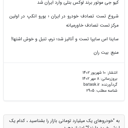
کیو جی موتور برند لوکس بنلی وارد ایران شد
شروع تست تصادف خودرو در ایران ؛ یورو انکپ در اولین
مرکز تست تصادف خاورمیانه
ساینا اس سایپا تست و آنالیز شد؛ نرم، تنبل و خوش اشتها!
منبع: بیت ران
انتشار:
10 شهریور 1402
بروزرسانی:
8 مهر 1402
گردآورنده:
batask.ir
شناسه مطلب: 2905
به "خودروهای یک میلیارد تومانی بازار را بشناسید ، کدام یک
ارزش خرید دارند؟" امتیاز دهید