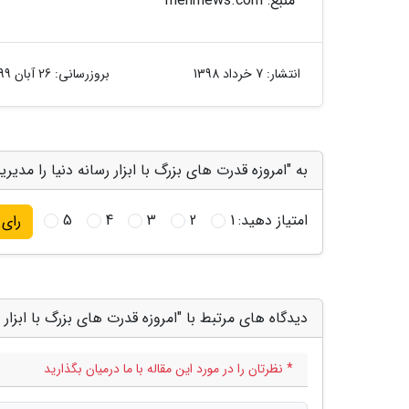
منبع: mehrnews.com
انتشار:
7 خرداد 1398
بروزرسانی:
26 آبان 1399
به "امروزه قدرت های بزرگ با ابزار رسانه دنیا را مدیر
امتیاز دهید:
1
2
3
4
5
رای
دیدگاه های مرتبط با "امروزه قدرت های بزرگ با ابزار 
* نظرتان را در مورد این مقاله با ما درمیان بگذارید