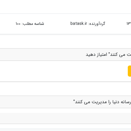
گردآورنده:
batask.ir
شناسه مطلب: 100
یت می کنند" امتیاز دهید
رسانه دنیا را مدیریت می کنند"