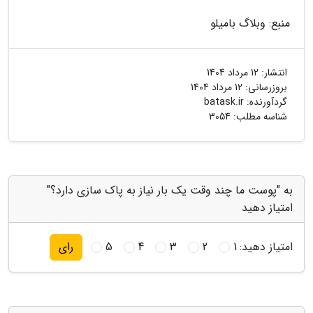
منبع: وبلاگ بامیلو
انتشار:
12 مرداد 1404
بروزرسانی:
12 مرداد 1404
گردآورنده:
batask.ir
شناسه مطلب: 3054
به "پوست ما چند وقت یک بار نیاز به پاک سازی دارد؟"
امتیاز دهید
امتیاز دهید:
1
2
3
4
5
رای