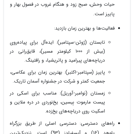
حیات وحش، صبح زود و هنگام غروب در فصول بهار و
پاییز است.
فعالیت‌ها و بهترین زمان بازدید:
تابستان (ژوئن-سپتامبر): ایده‌آل برای پیاده‌روی
(بیش از 1000 کیلومتر مسیر)، قایق‌رانی در
دریاچه‌های پیرامید و پاتریشیا، و رافتینگ.
پاییز (سپتامبر-اکتبر): بهترین زمان برای عکاسی،
جمعیت کمتر و شرکت در جشنواره آسمان تاریک.
زمستان (نوامبر-آوریل): مناسب برای اسکی در
پیست مارموت بِیسین، یخ‌نوردی در دره ملاین و
اسکیت روی دریاچه‌های یخ‌زده.
راه‌های دسترسی: دسترسی اصلی از طریق بزرگراه
یلوهد (16) و آیسفیلدز (93) است. نزدیک‌ترین