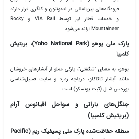
فرودگاه‌های بین‌المللی در ادمونتون و کلگری قرار دارند
و خدمات قطار نیز توسط VIA Rail و Rocky
Mountaineer ارائه می‌شود.
پارک ملی یوهو (Yoho National Park)، بریتیش
کلمبیا
یوهو، به معنای "شگفتی"، پارکی مملو از آبشارهای خروشان
مانند آبشار تاکاکاو، دریاچه زمرد و سایت فسیل‌شناسی
بورجس شیل (ثبت یونسکو) است.
جنگل‌های بارانی و سواحل اقیانوس آرام
(بریتیش کلمبیا)
منطقه حفاظت‌شده پارک ملی پسیفیک ریم (Pacific