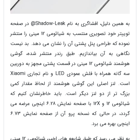
به همین دلیل، افشاگری به نام Shadow-Leak@ در صفحه
توییتر خود تصویری منتسب به شیائومی 12 مینی را منتشر
نموده که طراحی پنل پشتی آن را نشان می دهد. بد نیست
نگاهی به آن بیاندازیم. طبق رندر منتشر شده، گوشی
هوشمند شیائومی 12 مینی در قسمت پشتی مجهز به دوربین
سه گانه همراه با فلش عمودی LED و نام تجاری Xiaomi
است. لنز اصلی این گوشی هوشمند از لحاظ مقدار کمی
بزرگ تر از دو لنز دیگر است. باید خاطرنشان کنیم که
شیائومی 12 و 12X با صفحه نمایش 6.28 اینچی عرضه می
گردد، در حالی که نسخه پرو آن از صفحه نمایش 6.73
اینچی بهره می برد.
به نظر می رسد که طبق شایعه های اخیر، شیائومی 12 مینی