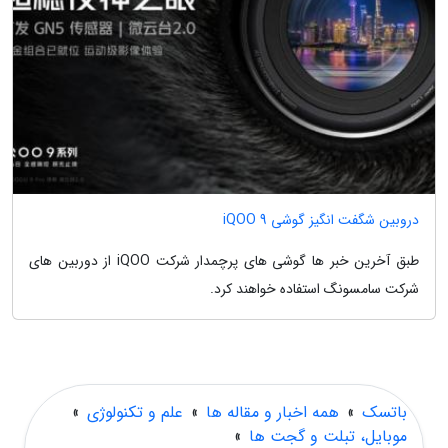
دروبین شگفت انگیز گوشی iQOO 9
طبق آخرین خبر ها گوشی های پرچمدار شرکت iQOO از دوربین های
شرکت سامسونگ استفاده خواهند کرد.
باتسک
»
همه اخبار و مقاله ها
»
علم و تکنولوژی
»
موبایل، تبلت و گجت ها
»