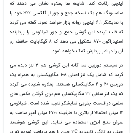
اینچی رقابت کند. شایعه ها بعلاوه نشان می دهند که
سامسونگ هم یک نسخه جمع و جور از گلکسی S22 خود را
با نمایشگر 6.1 اینچی روانه بازار خواهد نمود. گفته می گردد
که قلب تپنده این گوشی جمع و جور شیائومی را پردازنده
اسنپدراگون 870 تشکیل می دهد که 8 گیگابایت حافظه رم
آن را در امر پردازش کمک خواهد نمود.
در سیستم دوربین سه گانه این گوشی هم 3 لنز دیده می
گردد که شامل یک لنز اصلی 108 مگاپیکسلی به همراه یک
دوربین 20 و 2 مگاپیکسلی هستند. بعلاوه شنیده می گردد
که یک لنز سلفی 32 مگاپیکسلی هم برای گرفتن عکس های
سلفی در قسمت جلویی نمایشگر تعبیه شده است. شیائومی
12 مینی احتمالا از باتری با ظرفیت 4700 میلی آمپر ساعت به
عنوان منبع انرژی استفاده می نماید. این گوشی هوشمند
چینی به تازگی تاییدیه 3C چین را هم دریافت نموده که بر