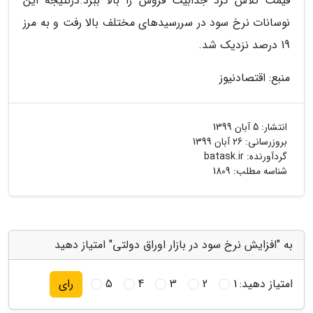
قیمت تلاش کرد جذابیت فروش را بالا ببرد.درنتیجه این
نوسانات نرخ سود در سررسیدهای مختلف بالا رفت و به مرز
19 درصد نزدیک شد.
منبع: اقتصادنیوز
انتشار:
5 آبان 1399
بروزرسانی:
26 آبان 1399
گردآورنده:
batask.ir
شناسه مطلب: 1809
به "افزایش نرخ سود در بازار اوراق دولتی" امتیاز دهید
امتیاز دهید:
1
2
3
4
5
رای