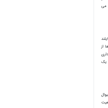
 می
لند
 است، آن ها از
میلادی به بهره برداری
یل یک
وال
عیت