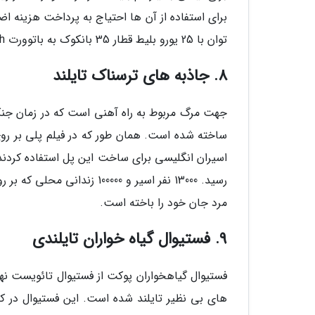
برای استفاده از آن ها احتیاج به پرداخت هزینه ا
توان با 25 یورو بلیط قطار 35 بانکوک به باتوورت Butterworth را از ایستگاه هوا لمفونگ Hua Lamphong خرید.
8. جاذبه های ترسناک تایلند
جهت مرگ مربوط به راه آهنی است که در زمان جنگ 
رسید. 13000 نفر اسیر و 0000
مرد جان خود را باخته است.
9. فستیوال گیاه خواران تایلندی
فستیوال گیاهخواران پوکت از فستیوال تائویست نهم
های بی نظیر تایلند شده است. این فستیوال در ک