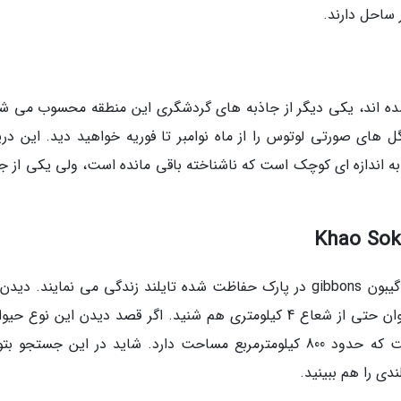
 ساحل دارند.
شده اند، یکی دیگر از جاذبه های گردشگری این منطقه محسوب می شو
Udon Th مناظری زیبا از گل های صورتی لوتوس را از ماه نوامبر تا فوریه خواهید دید. این د
 5 کیلومتر عرض دارد، به اندازه ای کوچک است که ناشناخته باقی مانده است، ولی یکی از 
تعدادی از نمونه های نادر میمون های دنیا از نوع گیبون gibbons در پارک حفاظت شده تایلند زندگی می نمایند. 
میمون ها سخت بوده، ولی صدای آن ها را می توان حتی از شعاع 4 کیلومتری هم شنید. اگر قصد دیدن این نوع 
دارید، بهترین راه رفتن به پارک همواره سبزی است که حدود 800 کیلومترمربع مساحت دارد. شاید در این جستجو
ی را هم ببینید.