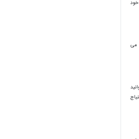
خود
 می
انید
یاج