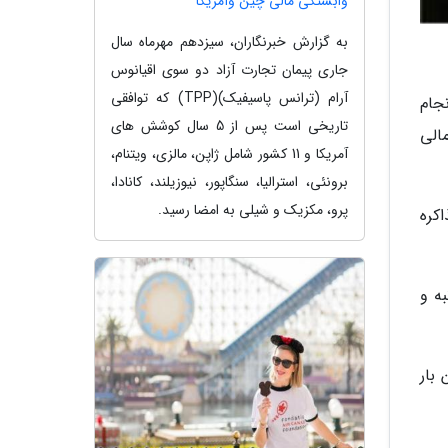
وابستگی مالی چین وآمریکا
به گزارش خبرنگاران، سیزدهم مهرماه سال
جاری پیمان تجارت آزاد دو سوی اقیانوس
آرام (ترانس پاسیفیک)(TPP) که توافقی
جام
تاریخی است پس از 5 سال کوشش های
الی
آمریکا و 11 کشور شامل ژاپن، مالزی، ویتنام،
برونئی، استرالیا، سنگاپور، نیوزیلند، کانادا،
پرو، مکزیک و شیلی به امضا رسید.
کره
ه و
بار