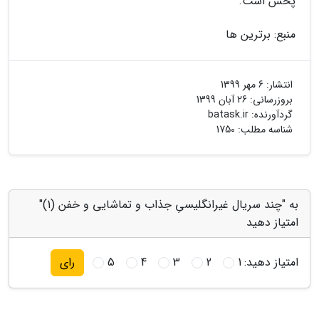
پخش است.
منبع: برترین ها
انتشار:
6 مهر 1399
بروزرسانی:
26 آبان 1399
گردآورنده:
batask.ir
شناسه مطلب: 1750
به "چند سریال غیرانگلیسیِ جذاب و تماشایی و خفن (1)"
امتیاز دهید
امتیاز دهید:
1
2
3
4
5
رای