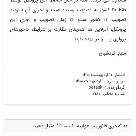
مسدود می گردد. البته در حال حاضر، این پروتکل توسط
فقط 20 کشور به تصویب رسیده است و اجرای آن نیازمند
تصویب 22 کشور است. تا زمان تصویب و اجری این
پروتکل، ایرلاین ها همچنان نظارت بر شرایط، تاخیرهای
پروازی و... را بر عهده دارند.
منبع: گردشبان
انتشار:
10 اردیبهشت 1400
بروزرسانی:
10 اردیبهشت 1400
گردآورنده:
batask.ir
شناسه مطلب: 2180
به "مجری قانون در هواپیما کیست؟" امتیاز دهید