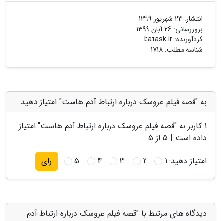
انتشار:
23 شهریور 1399
بروزرسانی:
26 آبان 1399
گردآورنده:
batask.ir
شناسه مطلب: 1718
به "قصه فیلم عروسک درباره ارتباط آدم هاست" امتیاز دهید
1
کاربر به "
قصه فیلم عروسک درباره ارتباط آدم هاست
" امتیاز
داده است |
5
از 5
امتیاز دهید:
1
2
3
4
5
رای
دیدگاه های مرتبط با "قصه فیلم عروسک درباره ارتباط آدم