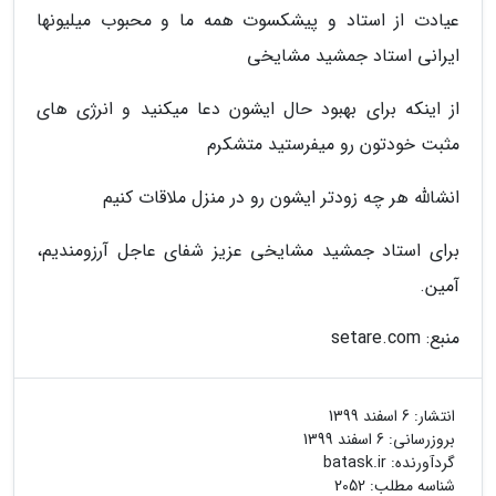
عیادت از استاد و پیشکسوت همه ما و محبوب میلیونها
ایرانی استاد جمشید مشایخی
از اینکه برای بهبود حال ایشون دعا میکنید و انرژی های
مثبت خودتون رو میفرستید متشکرم
انشالله هر چه زودتر ایشون رو در منزل ملاقات کنیم
برای استاد جمشید مشایخی عزیز شفای عاجل آرزومندیم،
آمین.
منبع: setare.com
انتشار:
6 اسفند 1399
بروزرسانی:
6 اسفند 1399
گردآورنده:
batask.ir
شناسه مطلب: 2052