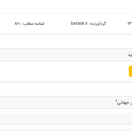
گردآورنده:
batask.ir
شناسه مطلب: 820
د
 جهانی"