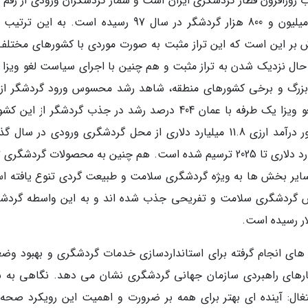
ب روزافزون قطار گردشگری ایران است و شمار گردشگران ورودی از رقم چ
میلیون و 700 هزار گردشگر در سال 96 به هفت میلیون و 800 هزار گردشگر در سال 97 رسیده است. به ا
ش بر این است که این تراز مثبت به صورت موردی با کشورهای مختلف 
در حال نزدیک شدن به تراز مثبت و هم چنین با اجرای سیاست لغو ویزا 
بزرگ و برخی کشورهای منطقه، شاهد رشد محسوس ورود گردشگر از 
کشورها به ایران هستیم. به عنوان نمونه پس از لغو ویزا یک طرفه با عمان 404 درصد رشد در جذب گردشگر از ا
ایران رخ داد. خروجی این جهت برای اقتصاد کشور درآمد ارزی 11.8 میلیارد دلاری از محل گردشگری ورودی در س
بوده و برای ادامه این جهت نیز چشم انداز 30 میلیارد دلاری تا 2025 ترسیم شده است. هم چنین به محصولات گردش
 سایر بخش ها به ویژه گردشگری سلامت و طبیعت گردی تنوع یافته ا
 بخش گردشگری سلامت و تفریحی جذب شده اند و به این واسطه گردش
 های انجام گرفته برای استانداردسازی خدمات گردشگری و بهبود وض
ارهای راهبردی سازمان جهانی گردشگری نشان می دهد. نگاهی به ش
ال: آینده ای بهتر برای همه بر ضرورت و اهمیت این رویکرد صحه