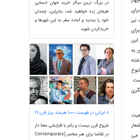
هار
در بزرگ ترین مراکز خرید جهان حسابی
ین ترتیب برای
هیجان زده خواهید شد؛ بنابراین، چمدان
نیز
خود را ببندید و آماده سفر به این شهرها و
خریدکردن شوید.
برای
این
ین کشور به
ال گذشته
گری تنوع
ست.
گری
8 ایرانی در فهرست 1000 هنرمند برتر قرن 21
عیت
عار
شروع قرن بیست و یکم با افزایشی معنا دار
در تقاضا برای هنر معاصر (Contemporary
 می