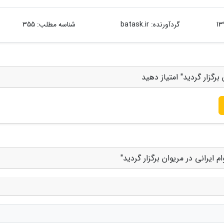
گردآورنده:
batask.ir
شناسه مطلب: 355
رگزار گردید" امتیاز دهید
ایرانی در مریوان برگزار گردید"