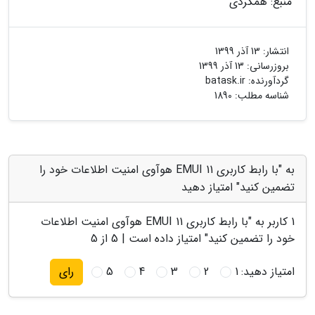
منبع: همگردی
انتشار:
13 آذر 1399
بروزرسانی:
13 آذر 1399
گردآورنده:
batask.ir
شناسه مطلب: 1890
به "با رابط کاربری EMUI 11 هوآوی امنیت اطلاعات خود را
تضمین کنید" امتیاز دهید
1
کاربر به "
با رابط کاربری EMUI 11 هوآوی امنیت اطلاعات
خود را تضمین کنید
" امتیاز داده است |
5
از 5
امتیاز دهید:
1
2
3
4
5
رای