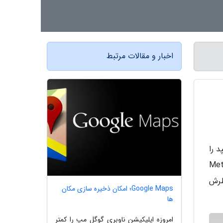
اخبار و مقالات مرتبط
د را
ه ممنوعیت تیک تاک TikTok در آمریکا سنگینی می نماید، این موقعیت برای متا Meta
ل 2010 هزاران نفر منتظرش
Google Maps؛ امکان ذخیره سازی مکان
ها
امروزه اپلیکیشن ناوبری گوگل مپ را کمتر