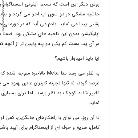
روش دیگر این است که نسخه آیفونی اینستاگرام را ر
حاشیه مشکی در دو سوی اپ اجرا می گردد و بنابر
زشتی پیدا می نماید. یادم می آید که در دوره ای 
اپلیکیشن بدون این ناحیه های مشکی بود. ضمناًًًًًًًًًًًًًًًًًًًًًًًًًًًًًًًًًًًًًًًًًًًًًًًًًًًًًًًًًًًًًًًًًًًًًًًًًًًًًًًًًًًًًًًًًً
در آی پد، دست کم یکی دو پله پایین تر از آنچه که
آیا باید امیدوار باشیم؟
به نظر می رسد متا Meta بالا
عرضه گردد، نه تنها تجربه کاربران عادی بهبود می ی
تغییر شاید کوچک به نظر برسد، اما برای بسیاری ا
نماید.
تا آن روز، می توان با راهکارهای جایگزین، کمی ا
کامل، سریع و حرفه ای از اینستاگرام برای آیپد باشی