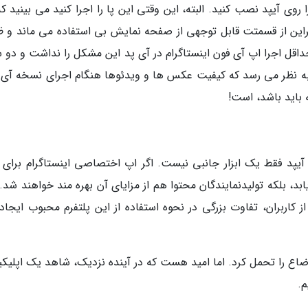
وی آیپد نصب کنید. البته، این وقتی این پا را اجرا کنید می بینید ک
این از قسمتت قابل توجهی از صفحه نمایش بی استفاده می ماند و ظ
حداقل اجرا اپ آی فون اینستاگرام در آی پد این مشکل را نداشت و دو 
ًًًًًًًًًًًًًًًًًًًًًًًًًًًًًًًًًًًًًًًًًًًًًًًًًًًًًًًًًًًًًًًًًًًًًًًًًًًًًًًًًًًًًًًًًًًًًًًًًًًًًًًًًًًًًًًًًًًًًًًًًًًًًًًًًً به نظر می رسد که کیفیت عکس ها و ویدئوها هنگام اجرای 
 باید باشد، است!
خره متوجه شده که آیپد فقط یک ابزار جانبی نیست. اگر اپ اختصاصی اینستاگرام برای 
ابد، بلکه تولیدنمایندگان محتوا هم از مزایای آن بهره مند خواهند شد.
ز کاربران، تفاوت بزرگی در نحوه استفاده از این پلتفرم محبوب ایجاد
وضاع را تحمل کرد. اما امید هست که در آینده نزدیک، شاهد یک اپلیک
م.