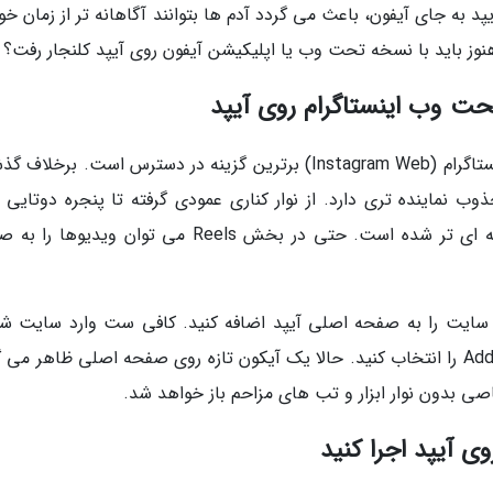
آیپد به جای آیفون، باعث می گردد آدم ها بتوانند آگاهانه تر از زمان خو
 هنوز باید با نسخه تحت وب یا اپلیکیشن آیفون روی آیپد کلنجار رفت؟
حت وب اینستاگرام روی آیپد
تا زمان عرضه رسمی اپ آیپد، نسخه تحت وب اینستاگرام (Instagram Web) برترین گزینه در دسترس است. برخل
وب نماینده تری دارد. از نوار کناری عمودی گرفته تا پنجره دوتایی ب
مشاهده و ارسال پیغام ها (DMs)، همه چیز حرفه ای تر شده است. حتی در بخش Reels می توان ویدی
ن سایت را به صفحه اصلی آیپد اضافه کنید. کافی ست وارد سایت شو
روی دکمه Share بزنید و گزینه Add to Home Screen را انتخاب کنید. حالا یک آیکون تازه روی صفحه اصلی ظاهر م
صی بدون نوار ابزار و تب های مزاحم باز خواهد شد.
وی آیپد اجرا کنید