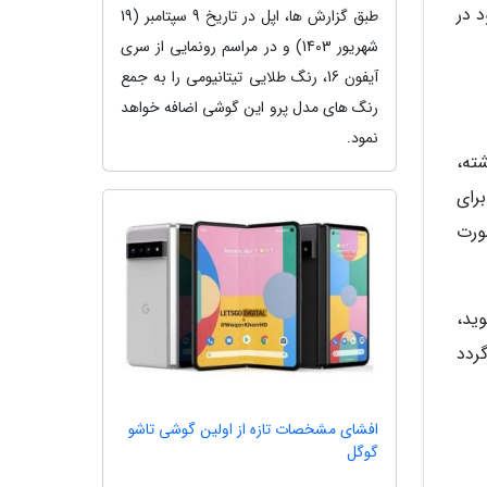
د در
طبق گزارش ها، اپل در تاریخ 9 سپتامبر (19
شهریور 1403) و در مراسم رونمایی از سری
آیفون 16، رنگ طلایی تیتانیومی را به جمع
رنگ های مدل پرو این گوشی اضافه خواهد
نمود.
اف گذشته،
رای
وها را به صورت
ید،
ی گردد
افشای مشخصات تازه از اولین گوشی تاشو
گوگل