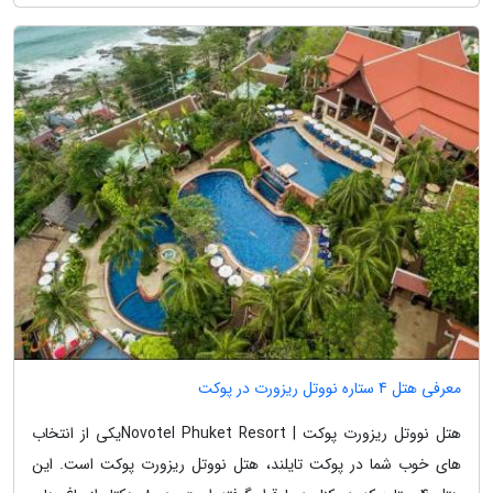
معرفی هتل 4 ستاره نووتل ریزورت در پوکت
هتل نووتل ریزورت پوکت | Novotel Phuket Resortیکی از انتخاب
های خوب شما در پوکت تایلند، هتل نووتل ریزورت پوکت است. این