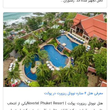
کامل تجهیز شده اند. رستوران...
معرفی هتل 4 ستاره نووتل ریزورت در پوکت
هتل نووتل ریزورت پوکت | Novotel Phuket Resortیکی از انتخاب