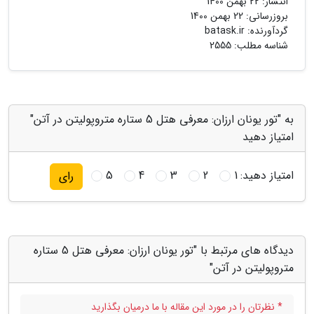
انتشار:
22 بهمن 1400
بروزرسانی:
22 بهمن 1400
گردآورنده:
batask.ir
شناسه مطلب: 2555
به "تور یونان ارزان: معرفی هتل 5 ستاره متروپولیتن در آتن"
امتیاز دهید
امتیاز دهید:
1
2
3
4
5
رای
دیدگاه های مرتبط با "تور یونان ارزان: معرفی هتل 5 ستاره
متروپولیتن در آتن"
* نظرتان را در مورد این مقاله با ما درمیان بگذارید