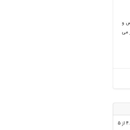
ص و
 می
4
از 5