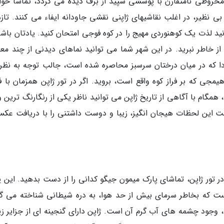
 مخروطی نامتقارن با پوششی سپید از برف دیده می گردد، تماشا خوا
 بی نظیر، در اغلب نقاشیهای ژاپنی نقشی جاودانه ایفاء می کنند. تازه
نید لذت یک کوهنوردی مهیج را در کوه فوجی امتحان کنید. یادتان باشد
ا از خاطر نبرید. در این شهر شما می توانید نماهای دیدنی از چند معب
ودا که در میان درختان سرسبز محاصره شده است، جالب توجه به نظر
هیمجی که بر فراز کوه واقع است، بروید. اگر در تور ژاپن همزمان با 
همگام با آگاهی از تاریخ ژاپن می توانید ناظر یکی از رنگارنگ ترین 
ت این لحظات هیجان انگیز، زیبا و دوست داشتنی را با دریافت عکس
تور ژاپن، تماشای پارک میمون جیگو کدانی را از دست بدهید. این پ
 است که بخاطر سرمای بیش از حد هوا، به دره شیطانی شناخته می گر
 وجود چشمه های آب گرم آن است. ژاپن دارای گنجینه ای از جزایر زیب