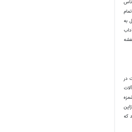
ناس
مام
 به
داب
فشه
ت در
لات
مزه
اپن
 که