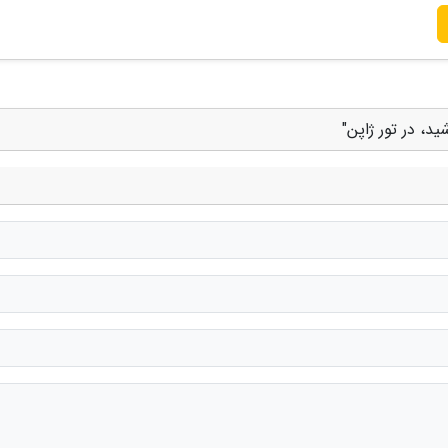
د، در تور ژاپن"