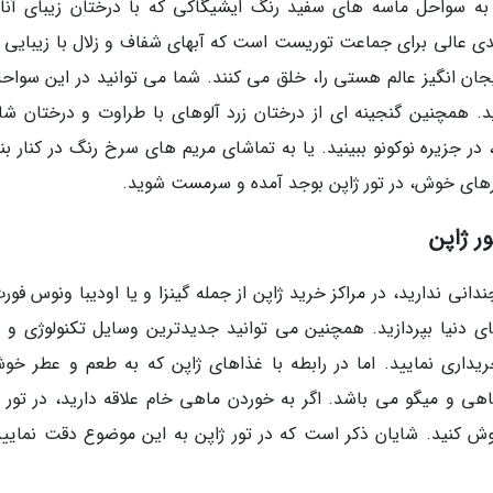
ن به سواحل ماسه های سفید رنگ ایشیگاکی که با درختان زیبای آنا
ی عالی برای جماعت توریست است که آبهای شفاف و زلال با زیبایی ت
جان انگیز عالم هستی را، خلق می کنند. شما می توانید در این سواحل
. همچنین گنجینه ای از درختان زرد آلوهای با طراوت و درختان شا
ر جزیره نوکونو ببینید. یا به تماشای مریم های سرخ رنگ در کنار بن
های خوش، در تور ژاپن بوجد آمده و سرمست شوید.
ر ژاپن
دانی ندارید، در مراکز خرید ژاپن از جمله گینزا و یا اودیبا ونوس فور
های دنیا بپردازید. همچنین می توانید جدیدترین وسایل تکنولوژی و آ
ریداری نمایید. اما در رابطه با غذاهای ژاپن که به طعم و عطر خوش
ماهی و میگو می باشد. اگر به خوردن ماهی خام علاقه دارید، در تور ژ
ش کنید. شایان ذکر است که در تور ژاپن به این موضوع دقت نمایید