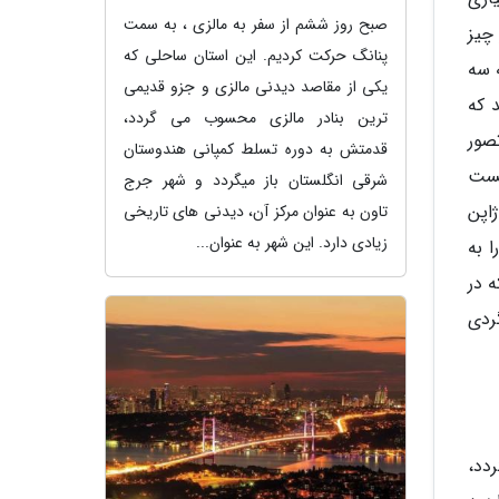
صبح روز ششم از سفر به مالزی ، به سمت
چیز
پنانگ حرکت کردیم. این استان ساحلی که
 سه
یکی از مقاصد دیدنی مالزی و جزو قدیمی
 که
ترین بنادر مالزی محسوب می گردد،
صور
قدمتش به دوره تسلط کمپانی هندوستان
یست
شرقی انگلستان باز میگردد و شهر جرج
ر ژاپن
تاون به عنوان مرکز آن، دیدنی های تاریخی
زیادی دارد. این شهر به عنوان...
 را به
ه در
ردی
دد،