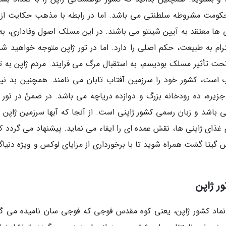
ی حکومت مشروطه سلطنتی می باشد. اما در رابطه با مذهب حکایت از 
ی ها معتقد به آیین شینتو می باشند. در این مسلک اصول وفاداری، به
م به طبیعت، حکم اصلی را دارد. اما در تور ژاپن متوجه خواهید شد
تحت تأثیر مسلک بودیسم، به استقبال مرگ می فرایند. مردم ژاپن به ت
ب است، کشور خود را سرزمین آفتاب تابان می نامند. همچنین بد ن
انید که مجمع الجزایر ژاپن، دارای بیش از 6800 جزیره، ده رودخانه بزرگ و دوازده دریاچه می باشد. در ضمنً در تو
 خواهید شد که واحد پول ژاپن ین (Yen) می باشد و زبان رسمی کشور ژاپنی است. از آنجا که آبها سرزمین ژاپن
 غذای ژاپنی ها، نقش عمده ای را ایفاء می نماید. پیشنهاد می گردد ک
 گیتا گشت همراه شوید تا با برخورداری از مزایای لوکس و ویژه دنیاگ
ور ژاپن
ن نماد کشور ژاپن، یعنی کوه مقدس فوجی که فوجی سان نامیده می گر