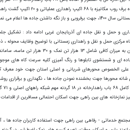
راهدار و 415 دستگاه انواع ماشین آلات و 20 دستگاه برف روب مکانیزه با 68 اکیپ راهداری عملیات
اده ها اعلام می نماید.
هداری و حمل و نقل جاده ای آذربایجان غربی ادامه داد : تشکیل جل
ه مرکزی حمل و نقل و راهداری زمستانی با توضیح وظایف محوله ، ذخ
نمک و ماسه در راهدارخانه ها و گردنه های استان به میزان کافی شامل 13 هزار تن نمک و 30 هزار 
جاده ای و شستشوی تابلوها و رنگ آمیزی کلیه سرعت کاه های موجود
 علی الخصوص محورهای شریانی و اصلی استان جهت خود معرف ک
زی شانه محورها جهت بخشنده نمودن جاده ها ، نگهداری و برقراری روشن
به طول 143 کیلومتر در محورهای استا
طول حدود 650 کیلومتر و تجهیز نمازخانه های بین راهی جهت اسکان احتمالی مسافرین از اقداما
ری اضافه نمود : نظارت و بازرسی بر تعداد 24 مجتمع خدماتی - رفاهی بین راهی جهت استفاده کاربران جاده ها ،
ازمند یاری و اسکان موقت، تعبیه کیسه های نمک اضطراری در گردنه ه