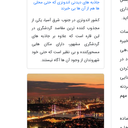
جاذبه های دیدنی اندونزی که حتی محلی
ها هم از آن ها بی خبرند
ی و 20 اکیپ گشت راهداری
کشور اندونزی در جنوب شرق آسیا، یکی از
مجذوب کننده ترین مقاصد گردشگری در
سات
این قاره است که علاوه بر جاذبه های
یره
گردشگری مشهور، دارای مکان هایی
تن ماسه، ساماندهی
مسحورکننده و بی نظیر است که حتی خود
 در
شهروندان از وجود آن ها آگاه نیستند.
ردن
ایی
ن و آمادگی کامل 68 باب راهدارخانه در 18 گردنه مهم شبکه راههای اصلی و 71 گردنه
ت مهم
 آماده
ا و