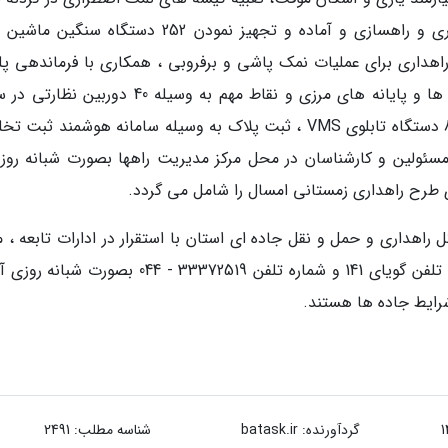
سربالایی محورها ، هماهنگی با پیمانکاران راهداری و راهسازی و آماده و تجهیز نمودن 252 دستگاه س
ین آلات راهداری برای عملیات نمک پاشی و برفروبی ، همکاری با فرماندهی 
راه استان همزمان به وسیله رصد محورها ، گردنه ها و پایانه های مرزی و نقاط مهم به وسیله 40 دو
استان ، پخش پیغام های مهم راهداری به وسیله 8 دستگاه تابلوی VMS ، ثبت پلاک به وسیله سامانه هوشمند ثب
ه ، استقرار کشیک مسئولین و کارشناسان در محل مرکز مدیریت راهها بصورت شبانه روز
ای طرح راهداری زمستانی امسال را شامل می گردد.
 راهداری و حمل و نقل جاده ای استان با استقرار در ادارات تابعه ، م
بی سیم و تلفن کلیه شهرستانها و بعلاوه به وسیله تلفن گویای 141 و شماره تلفن 33372519 - 044 بصور
رایط جاده ها هستند.
گردآورنده:
batask.ir
شناسه مطلب: 2491