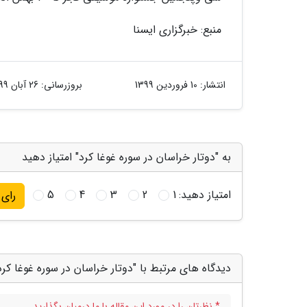
منبع: خبرگزاری ایسنا
انتشار:
10 فروردین 1399
بروزرسانی:
26 آبان 1399
به "دوتار خراسان در سوره غوغا کرد" امتیاز دهید
امتیاز دهید:
1
2
3
4
5
رای
دیدگاه های مرتبط با "دوتار خراسان در سوره غوغا کرد
* نظرتان را در مورد این مقاله با ما درمیان بگذارید