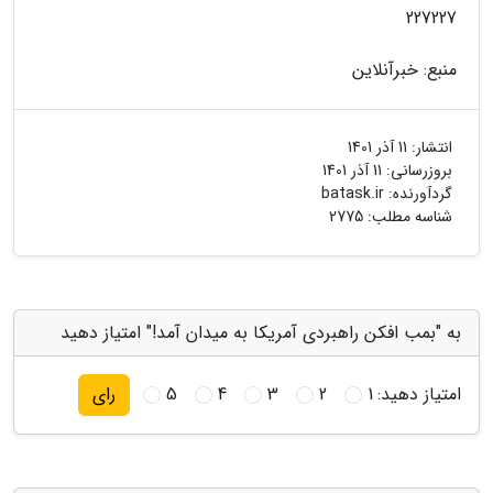
227227
منبع: خبرآنلاین
انتشار:
11 آذر 1401
بروزرسانی:
11 آذر 1401
گردآورنده:
batask.ir
شناسه مطلب: 2775
به "بمب افکن راهبردی آمریکا به میدان آمد!" امتیاز دهید
امتیاز دهید:
1
2
3
4
5
رای