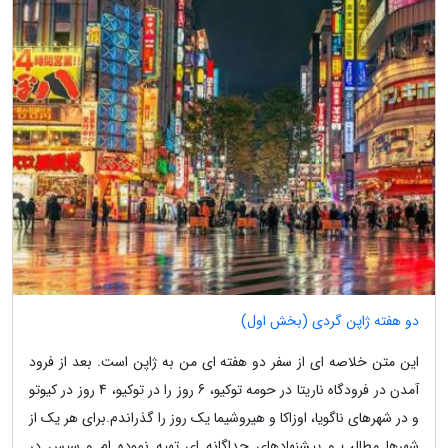
دو هفته ژاپن گردی (بخش اول)
این متن خلاصه ای از سفر دو هفته ای من به ژاپن است. بعد از فرود
آمدن در فرودگاه ناریتا در حومه توکیو، 6 روز را در توکیو، 4 روز در کیوتو
و در شهرهای ناگویا، اوزاکا و هیروشیما یک روز را گذراندم.برای هر یک از
شهرها مطالب و پیشنهادهای جداگانه ای تهیه نموده ام و سپس در