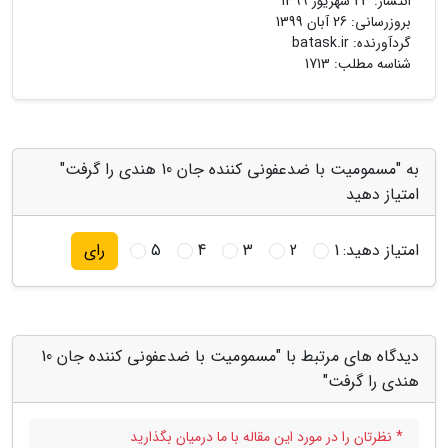
انتشار:
23 شهریور 1399
بروزرسانی:
26 آبان 1399
گردآورنده:
batask.ir
شناسه مطلب: 1713
به "مسمومیت با ضدعفونی کننده جان 10 هندی را گرفت"
امتیاز دهید
امتیاز دهید:
1
2
3
4
5
رای
دیدگاه های مرتبط با "مسمومیت با ضدعفونی کننده جان 10
هندی را گرفت"
* نظرتان را در مورد این مقاله با ما درمیان بگذارید