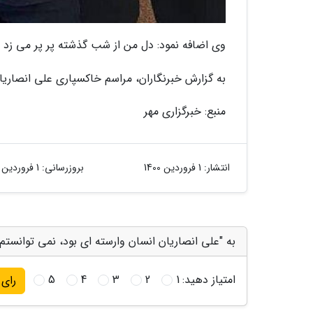
وی اضافه نمود: دل من از شب گذشته پر پر می زد تا 
به گزارش خبرنگاران، مراسم خاکسپاری علی انصاریان امروز پنجشنبه 
منبع: خبرگزاری مهر
انتشار:
1 فروردین 1400
بروزرسانی:
1 فروردین 1400
به "علی انصاریان انسان وارسته ای بود، نمی توانستم 
امتیاز دهید:
1
2
3
4
5
رای