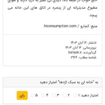
اتاق خواب در طبقه بالا، دیدی بی نظیر به دریا دارند و هوای
مطبوع مدیترانه ای از پنجره در اتاق های این خانه می
پیچد.
منبع: کجارو / hiconsumption.com
انتشار:
16 آبان 1403
بروزرسانی:
16 آبان 1403
گردآورنده:
batask.ir
شناسه مطلب: 2966
به "خانه ای به سبک اژدها" امتیاز دهید
امتیاز دهید:
1
2
3
4
5
رای