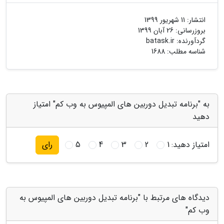
انتشار:
11 شهریور 1399
بروزرسانی:
26 آبان 1399
گردآورنده:
batask.ir
شناسه مطلب: 1688
به "برنامه تبدیل دوربین های المپیوس به وب کم" امتیاز
دهید
امتیاز دهید:
1
2
3
4
5
رای
دیدگاه های مرتبط با "برنامه تبدیل دوربین های المپیوس به
وب کم"